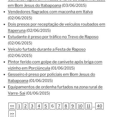
em Bom Jesus do Itabapoana
(03/06/2015)
Vendedores flagrados com maconha em Italva
(02/06/2015)
Dois presos por receptação de veículos roubados em
Itaperuna
(02/06/2015)
Estudante é preso por tráfico no Trevo de Raposo
(02/06/2015)
Veículo furtado durante a Festa de Raposo
(02/06/2015)
Pintor ferido com golpe de canivete após briga com
vizinho em Porciúncula
(01/06/2015)
Gesseiro é preso por policiais em Bom Jesus do
Itabapoana
(01/06/2015)
Equipamentos de ordenha furtados na zona rural de
Varre-Sai
(01/06/2015)
<<
1
2
3
4
5
6
7
8
9
10
11
...
40
>>