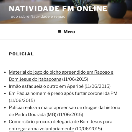
Pular
NATIVIDADE FM ONLINE
para
Tudo sobre Natividade e região
o
conteúdo
Menu
POLICIAL
Material do jogo do bicho apreendido em Raposo e
Bom Jesus do Itabapoana
(11/06/2015)
Irmão esfaqueia o outro em Aperibé
(11/06/2015)
Em Pádua homem é preso após furtar coronel da PM
(11/06/2015)
Polícia realiza a maior apreensão de drogas da história
de Pedra Dourada (MG)
(11/06/2015)
Comerciário procura delegacia de Bom Jesus para
entregar arma voluntariamente
(10/06/2015)