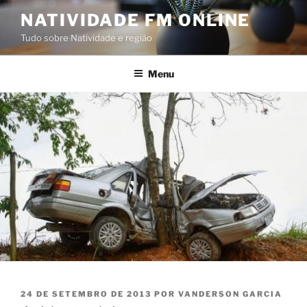
Pular
NATIVIDADE FM ONLINE
para
Tudo sobre Natividade e região
o
conteúdo
Menu
PUBLICADO
24 DE SETEMBRO DE 2013
POR
VANDERSON GARCIA
EM