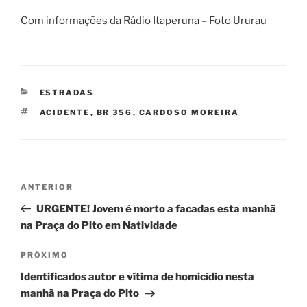
Com informações da Rádio Itaperuna – Foto Ururau
CATEGORIAS
ESTRADAS
TAGS
ACIDENTE
,
BR 356
,
CARDOSO MOREIRA
Navegação
Post
ANTERIOR
de
anterior
URGENTE! Jovem é morto a facadas esta manhã
Post
na Praça do Pito em Natividade
Próximo
PRÓXIMO
post
Identificados autor e vítima de homicídio nesta
manhã na Praça do Pito