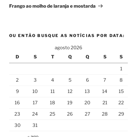
post
Frango ao molho de laranja e mostarda
OU ENTÃO BUSQUE AS NOTÍCIAS POR DATA:
agosto 2026
D
S
T
Q
Q
S
S
1
2
3
4
5
6
7
8
9
10
11
12
13
14
15
16
17
18
19
20
21
22
23
24
25
26
27
28
29
30
31
« ago