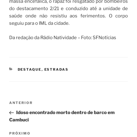
massa encefálica, o rapaz foi resgatado por bombeiros
do destacamento 2/21 e conduzido até a unidade de
saúde onde não resistiu aos ferimentos. O corpo
seguiu para o IML da cidade.
Da redação da Rádio Natividade – Foto: SFNotícias
CATEGORIAS
DESTAQUE
,
ESTRADAS
Navegação
Post
ANTERIOR
de
anterior
Idoso encontrado morto dentro de barco em
Post
Cambuci
Próximo
PRÓXIMO