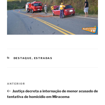
CATEGORIAS
DESTAQUE
,
ESTRADAS
Navegação
Post
ANTERIOR
de
anterior
Justiça decreta a internação de menor acusado de
Post
tentativa de homicídio em Miracema