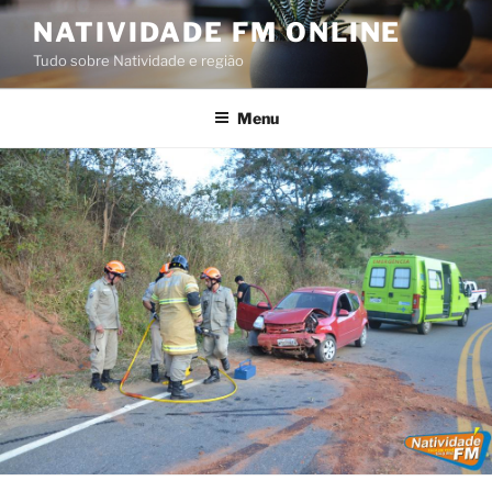
Pular
NATIVIDADE FM ONLINE
para
Tudo sobre Natividade e região
o
conteúdo
Menu