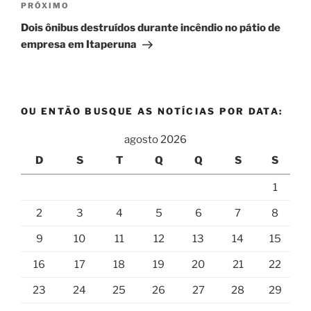
Próximo
PRÓXIMO
post
Dois ônibus destruídos durante incêndio no pátio de
empresa em Itaperuna
OU ENTÃO BUSQUE AS NOTÍCIAS POR DATA:
agosto 2026
D
S
T
Q
Q
S
S
1
2
3
4
5
6
7
8
9
10
11
12
13
14
15
16
17
18
19
20
21
22
23
24
25
26
27
28
29