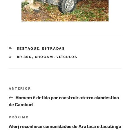
CATEGORIAS
DESTAQUE
,
ESTRADAS
TAGS
BR 356
,
CHOCAM
,
VEÍCULOS
Navegação
Post
ANTERIOR
de
anterior
Homem é detido por construir aterro clandestino
Post
de Cambuci
Próximo
PRÓXIMO
post
Alerj reconhece comunidades de Arataca e Jacutinga