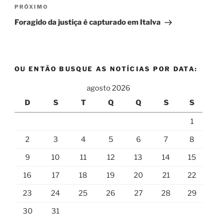
Próximo
PRÓXIMO
post
Foragido da justiça é capturado em Italva
OU ENTÃO BUSQUE AS NOTÍCIAS POR DATA:
agosto 2026
D
S
T
Q
Q
S
S
1
2
3
4
5
6
7
8
9
10
11
12
13
14
15
16
17
18
19
20
21
22
23
24
25
26
27
28
29
30
31