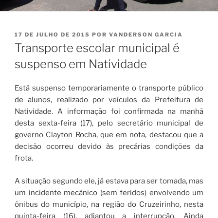
PUBLICADO
17 DE JULHO DE 2015
POR
VANDERSON GARCIA
EM
Transporte escolar municipal é
suspenso em Natividade
Está suspenso temporariamente o transporte público
de alunos, realizado por veículos da Prefeitura de
Natividade. A informação foi confirmada na manhã
desta sexta-feira (17), pelo secretário municipal de
governo Clayton Rocha, que em nota, destacou que a
decisão ocorreu devido às precárias condições da
frota.
A situação segundo ele, já estava para ser tomada, mas
um incidente mecânico (sem feridos) envolvendo um
ônibus do município, na região do Cruzeirinho, nesta
quinta-feira (16), adiantou a interrupção. Ainda