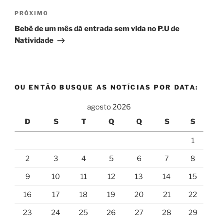
Próximo
PRÓXIMO
post
Bebê de um mês dá entrada sem vida no P.U de
Natividade
OU ENTÃO BUSQUE AS NOTÍCIAS POR DATA:
agosto 2026
D
S
T
Q
Q
S
S
1
2
3
4
5
6
7
8
9
10
11
12
13
14
15
16
17
18
19
20
21
22
23
24
25
26
27
28
29