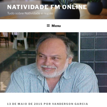
Pular
NATIVIDADE FM ONLINE
para
Tudo sobre Natividade e região
o
conteúdo
Menu
PUBLICADO
13 DE MAIO DE 2015
POR
VANDERSON GARCIA