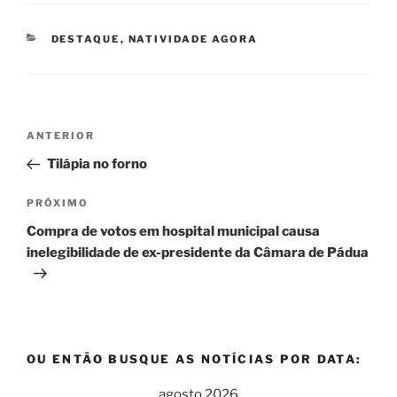
CATEGORIAS
DESTAQUE
,
NATIVIDADE AGORA
Navegação
Post
ANTERIOR
de
anterior
Tilápia no forno
Post
Próximo
PRÓXIMO
post
Compra de votos em hospital municipal causa
inelegibilidade de ex-presidente da Câmara de Pádua
OU ENTÃO BUSQUE AS NOTÍCIAS POR DATA:
agosto 2026