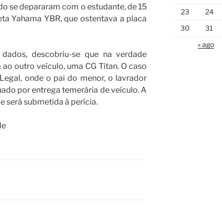
do se depararam com o estudante, de 15
23
24
leta Yahama YBR, que ostentava a placa
30
31
« ago
dados, descobriu-se que na verdade
a ao outro veículo, uma CG Titan. O caso
Legal, onde o pai do menor, o lavrador
uado por entrega temerária de veículo. A
 será submetida à perícia.
de