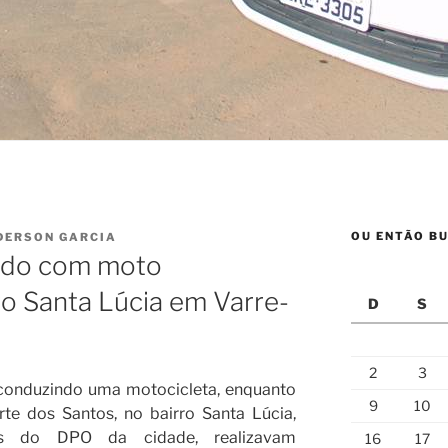
OU ENTÃO BU
DERSON GARCIA
rado com moto
ro Santa Lúcia em Varre-
D
S
2
3
 conduzindo uma motocicleta, enquanto
9
10
te dos Santos, no bairro Santa Lúcia,
tares do DPO da cidade, realizavam
16
17