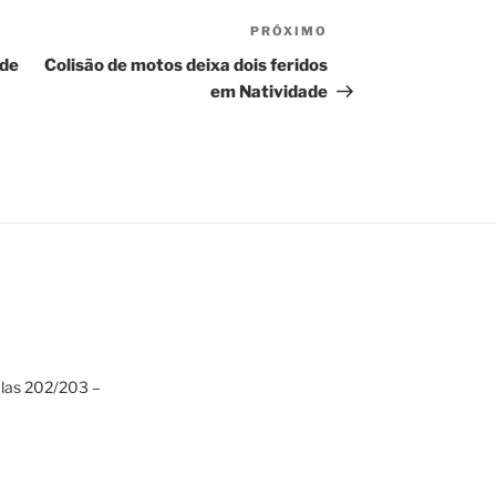
PRÓXIMO
Próximo
post
 de
Colisão de motos deixa dois feridos
em Natividade
alas 202/203 –