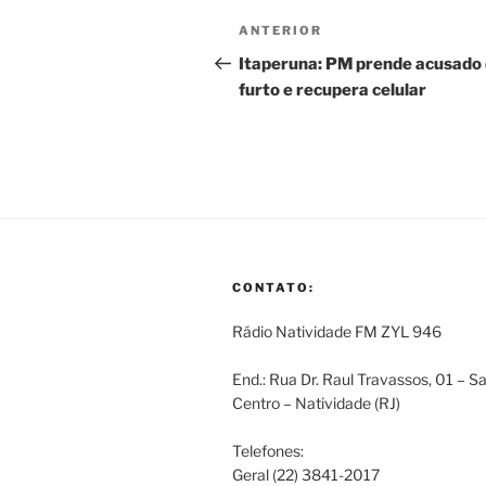
Navegação
Post
ANTERIOR
de
anterior
Itaperuna: PM prende acusado
furto e recupera celular
Post
CONTATO:
Rádio Natividade FM ZYL 946
End.: Rua Dr. Raul Travassos, 01 – S
Centro – Natividade (RJ)
Telefones:
Geral (22) 3841-2017