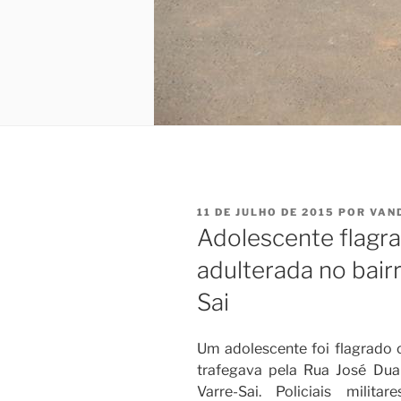
PUBLICADO
11 DE JULHO DE 2015
POR
VAN
EM
Adolescente flag
adulterada no bair
Sai
Um adolescente foi flagrado
trafegava pela Rua José Duar
Varre-Sai. Policiais mili