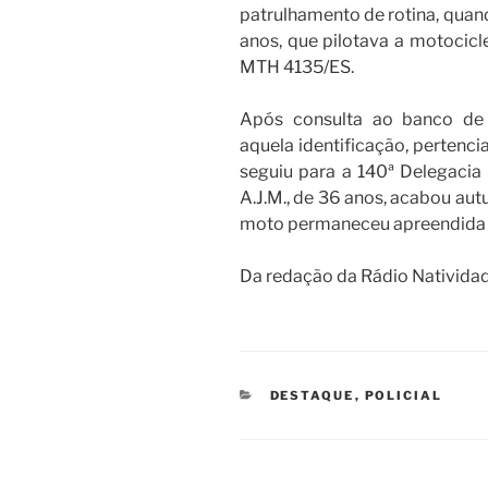
patrulhamento de rotina, quan
anos, que pilotava a motocic
MTH 4135/ES.
Após consulta ao banco de 
aquela identificação, pertenci
seguiu para a 140ª Delegacia 
A.J.M., de 36 anos, acabou aut
moto permaneceu apreendida e
Da redação da Rádio Nativida
CATEGORIAS
DESTAQUE
,
POLICIAL