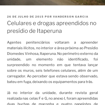
PUBLICADO
26 DE JULHO DE 2015
POR
VANDERSON GARCIA
EM
Celulares e drogas apreendidos no
presídio de Itaperuna
Agentes penitenciários voltaram a apreender
materiais ilícitos, no interior e área próxima ao Presídio
Diomedes Vinhosa, Itaperuna. No perímetro externo da
unidade, um elemento não identificado, foi
surpreendido no momento em que tentava lançar
sobre os muros, seis telefones celulares, além de um
carregador. Ao perceber que estava sendo observado,
bateu em fuga, deixando os equipamentos para trás.
Já no interior da unidade, durante revista geral
realizada nas celas F e G, no anexo I, foram apreendidas
duas buchas de maconha e quatro papelotes de