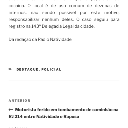
cocaína. O local é de uso comum de dezenas de
internos, não sendo possível por este motivo,
responsabilizar nenhum deles. O caso seguiu para
registro na 143ª Delegacia Legal da cidade.
Da redação da Rádio Natividade
CATEGORIAS
DESTAQUE
,
POLICIAL
Navegação
Post
ANTERIOR
de
anterior
Motorista ferido em tombamento de caminhão na
Post
RJ 214 entre Natividade e Raposo