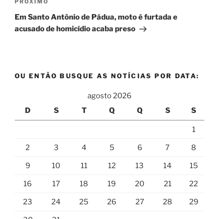
Próximo
PRÓXIMO
post
Em Santo Antônio de Pádua, moto é furtada e
acusado de homicídio acaba preso
OU ENTÃO BUSQUE AS NOTÍCIAS POR DATA:
agosto 2026
D
S
T
Q
Q
S
S
1
2
3
4
5
6
7
8
9
10
11
12
13
14
15
16
17
18
19
20
21
22
23
24
25
26
27
28
29