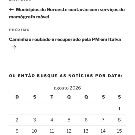
Post
de
anterior
Municípios do Noroeste contarão com serviços do
Post
mamógrafo móvel
Próximo
PRÓXIMO
post
Caminhão roubado é recuperado pela PM em Italva
OU ENTÃO BUSQUE AS NOTÍCIAS POR DATA:
agosto 2026
D
S
T
Q
Q
S
S
1
2
3
4
5
6
7
8
9
10
11
12
13
14
15