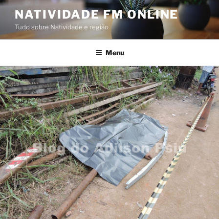
Pular
NATIVIDADE FM ONLINE
para
Tudo sobre Natividade e região
o
conteúdo
Menu