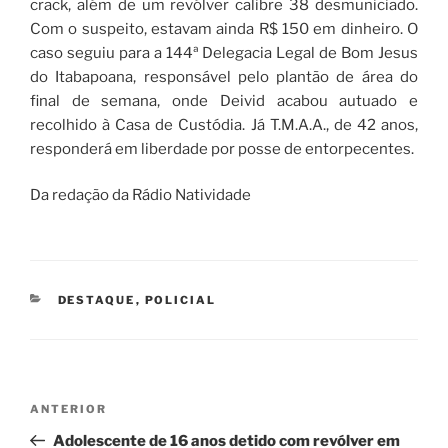
crack, além de um revólver calibre 38 desmuniciado.
Com o suspeito, estavam ainda R$ 150 em dinheiro. O
caso seguiu para a 144ª Delegacia Legal de Bom Jesus
do Itabapoana, responsável pelo plantão de área do
final de semana, onde Deivid acabou autuado e
recolhido à Casa de Custódia. Já T.M.A.A., de 42 anos,
responderá em liberdade por posse de entorpecentes.
Da redação da Rádio Natividade
CATEGORIAS
DESTAQUE
,
POLICIAL
Navegação
Post
ANTERIOR
de
anterior
Adolescente de 16 anos detido com revólver em