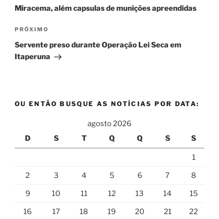
Post
Miracema, além capsulas de munições apreendidas
Próximo
PRÓXIMO
post
Servente preso durante Operação Lei Seca em
Itaperuna
OU ENTÃO BUSQUE AS NOTÍCIAS POR DATA:
agosto 2026
D
S
T
Q
Q
S
S
1
2
3
4
5
6
7
8
9
10
11
12
13
14
15
16
17
18
19
20
21
22