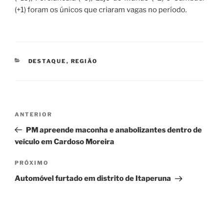
(+1) foram os únicos que criaram vagas no período.
CATEGORIAS
DESTAQUE
,
REGIÃO
Navegação
Post
ANTERIOR
de
anterior
PM apreende maconha e anabolizantes dentro de
Post
veículo em Cardoso Moreira
Próximo
PRÓXIMO
post
Automóvel furtado em distrito de Itaperuna