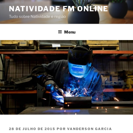
Pular
NATIVIDADE FM ONLINE
para
Tudo sobre Natividade e região
o
conteúdo
Menu
PUBLICADO
28 DE JULHO DE 2015
POR
VANDERSON GARCIA